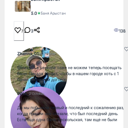
5.0
★
Баня Арыстан
3
138
7
Zhanna_01
14 October
@InessaA в Бесколе тоже не можем теперь посещать
баню. Писала уанфит, чтобы в нашем городе хоть с 1
баней заключили договор.
INNA_
2 October
Да мы побывали первый и последний к сожалению раз,
когда пришли они сказали, что был последний день.
Есть ещё одна баня, Бескольская, там ещё не были