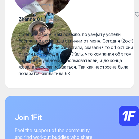
Посмотреть ответы
Zhanna_01
2 October
С легким паром! Вам повезло, по уанфиту успели
бесплатно сходить, в отличии от меня. Сегодня (2окт)
меня по уанфиту не запустили, сказали что с 1 окт они
с ними не сотрудничают. Жаль, что компания об этом
заранее не уведомила пользователей, и до конца
жавала вмес записываться. Так как настроена была
попарится заплатила 6К.
Join 1Fit
Feel the support of the community
and find workout buddies who share