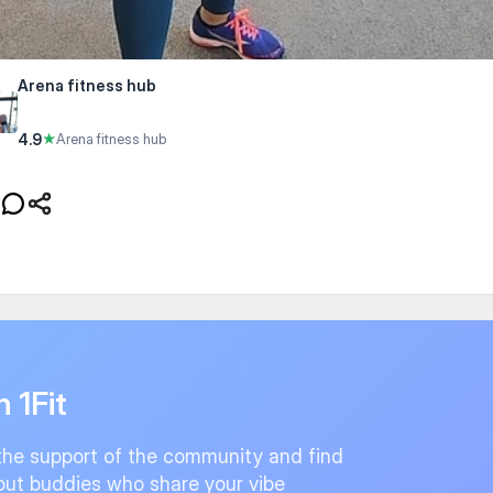
Arena fitness hub
4.9
★
Arena fitness hub
n 1Fit
the support of the community and find
ut buddies who share your vibe