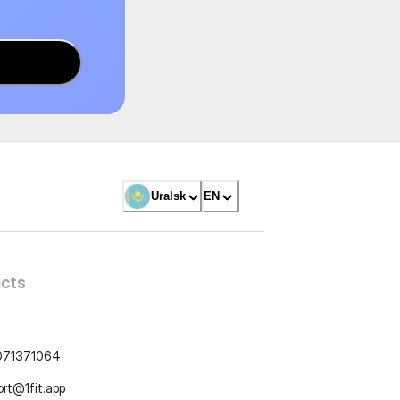
Uralsk
EN
cts
071371064
ort@1fit.app