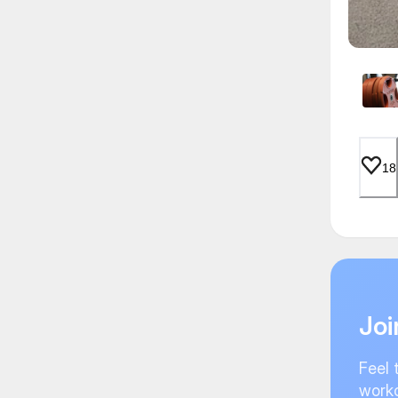
18
Joi
Feel 
worko