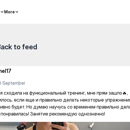
More
More
ack to feed
nel17
0 September
я сходила на функциональный тренинг, мне прям зашло🔥,
илось, если еще и правильно делать некоторые упражнени
ивно будет. Но думаю научусь со временем правильно делат
 понравилась! Занятие рекомендую однозначно!