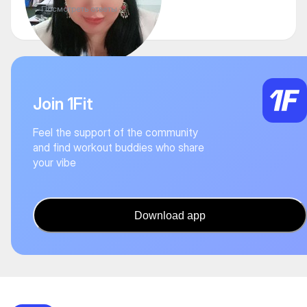
Посмотреть ответы
Join 1Fit
Feel the support of the community
and find workout buddies who share
your vibe
Download app