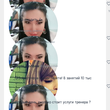
Schastlivaya
25 September
1
Надо сходить 👍
Посмотреть ответы
Schastlivaya
25 September
Ок
Djami_Ironbee
25 September
@Schastlivaya здравствуйте! 8 занятий 10 тыс
Schastlivaya
25 September
Добрый день, сколько стоит услуги тренера ?