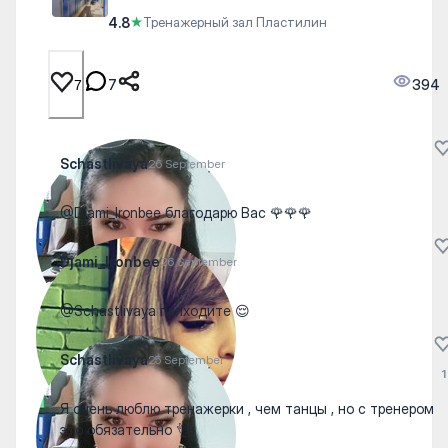
4.8
★
Тренажерный зал Пластилин
7
394
7
Schastlivaya
26 September
@Djami_Ironbee благодарю Вас 🌹🌹🌹
Djami_Ironbee
26 September
@Schastlivaya приходите 😌
Schastlivaya
25 September
1
Я очень люблю тренажерки , чем танцы , но с тренером
это обязательно 👌