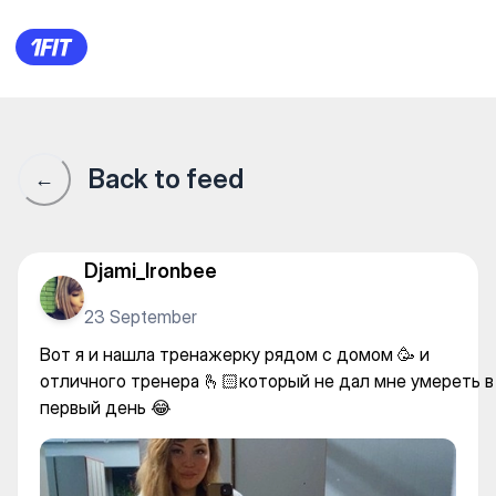
Тренажерный зал Пластили
Back to feed
←
Djami_Ironbee
23 September
Вот я и нашла тренажерку рядом с домом 🥳 и
отличного тренера 🫰🏻который не дал мне умереть в
первый день 😂