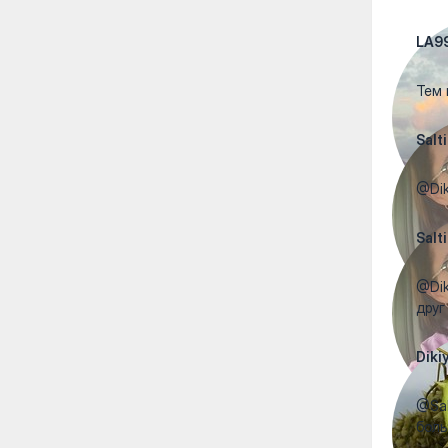
LA9
Тем 
Salti
@Dik
Salti
@Dik
друг
Diki
@Sal
боль