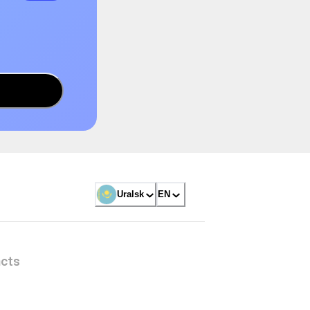
Uralsk
EN
cts