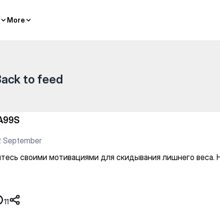
ями для скидывания лишнего
More
More
ack to feed
A99S
2 September
тесь своими мотивациями для скидывания лишнего веса. 
11