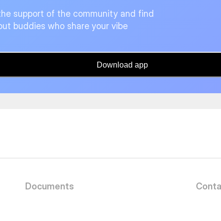
the support of the community and find
ut buddies who share your vibe
Download app
Documents
Conta