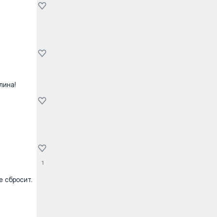
лина!
1
е сбросит.