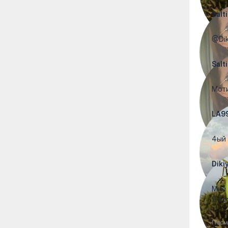
Salti
@Dik
Salti
Моти
LA9
4ый 
Diki
Мне 
Я то
Посм