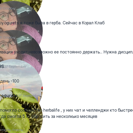
8 October
iy.ogurets я тоже была в герба. Сейчас в Корал Клаб
8 October
вация уходит.невозможно ее постоянно держать... Нужна дисцип
9S
27 September
день -100
y.ogurets
27 September
помогло сообщество herbalife , у них чат и челленджи кто быстре
гда смогла 5 кг сбросить за несколкько месяцев
отреть ответы