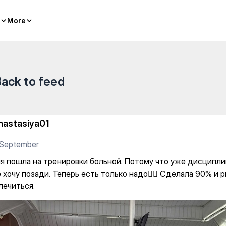
и больной. Потому что уже д
More
More
ack to feed
nastasiya01
 September
я пошла на тренировки больной. Потому что уже дисципли
 хочу позади. Теперь есть только надо👌🏼 Сделала 90% и р
лечиться.