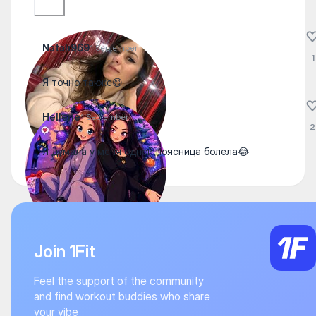
Natali969
1 September
1
Я точно также😄
Hellene
1 September
2
Я думала у меня одной поясница болела😂
Join 1Fit
Feel the support of the community
and find workout buddies who share
your vibe