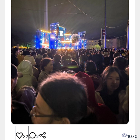
2
1070
32