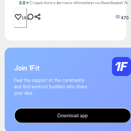
5.0
★
Студия йоги и фитнеса «Atmosfera» на Иманбаевой 7в
470
18
Join 1Fit
Feel the support of the community
and find workout buddies who share
your vibe
Download app