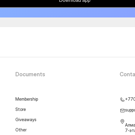
Download app
Documents
Conta
Membership
+77
Store
supp
Giveaways
Алма
Other
7-э