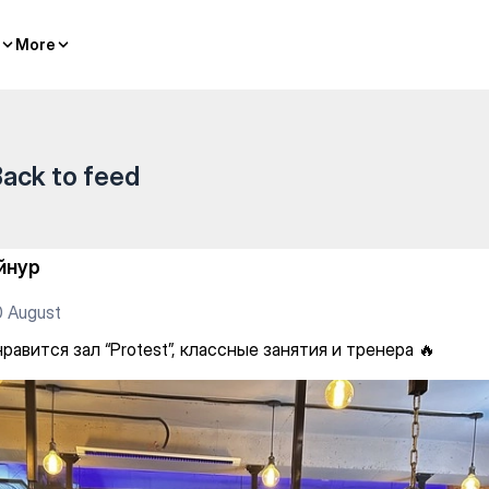
, классные занятия и тренера
More
More
ack to feed
йнур
 August
равится зал “Protest”, классные занятия и тренера 🔥