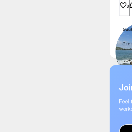
8
Gau
Это 
Joi
Feel 
worko