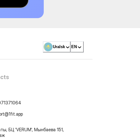
Uralsk
EN
cts
071371064
ort@1fit.app
ты, БЦ 'VERUM', Мынбаева 151,
таж