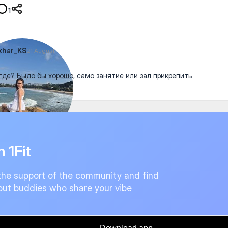
1
khar_KS
21 August
где? Быдо бы хорошо, само занятие или зал прикрепить
n 1Fit
the support of the community and find
ut buddies who share your vibe