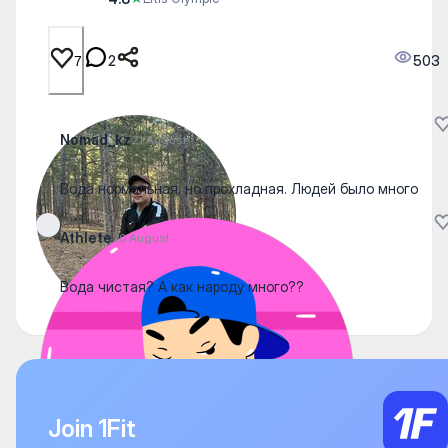
2
503
7
Nomad_kz
21 August
Вода нормальная, но прохладная. Людей было много
Athlete
20 August
Вода чистая? А как народу много??
Join 1Fit