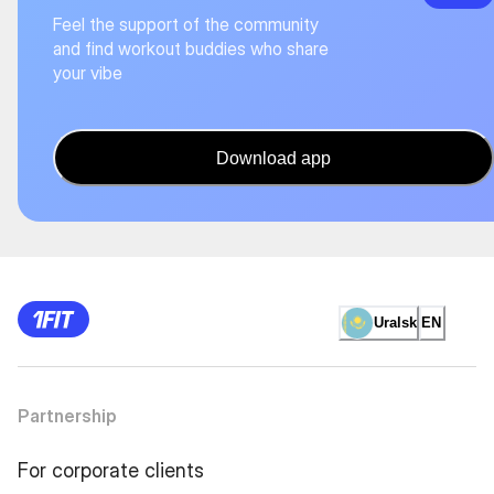
Feel the support of the community
and find workout buddies who share
your vibe
Download app
Uralsk
EN
Partnership
For corporate clients