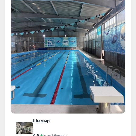
Шымыр
4.8
★
Ertis Olympic