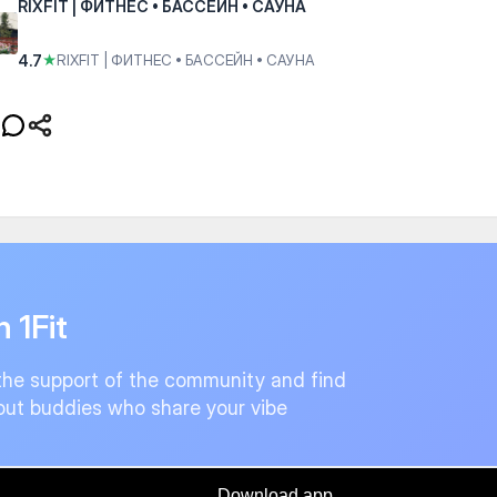
RIXFIT | ФИТНЕС • БАССЕЙН • САУНА
4.7
★
RIXFIT | ФИТНЕС • БАССЕЙН • САУНА
n 1Fit
the support of the community and find
ut buddies who share your vibe
Download app