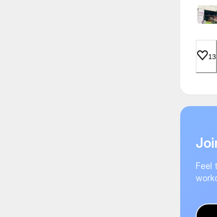
13
Joi
Feel 
worko