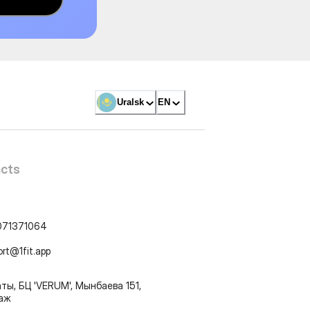
Uralsk
EN
cts
071371064
ort@1fit.app
ты, БЦ 'VERUM', Мынбаева 151,
таж