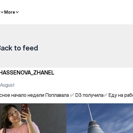
 • САУНА — Gym
More
More
ack to feed
HASSENOVA_ZHANEL
 August
сное начало недели Поплавала ✅ D3 получила✅ Еду на раб