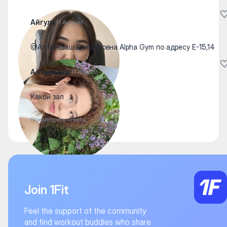
Айгуль
11 August
@Алтыншаш Елемесовна Alpha Gym по адресу Е-15,14
Алтыншаш
11 August
Какой зал
Посмотреть ответы
Join 1Fit
Feel the support of the community
and find workout buddies who share