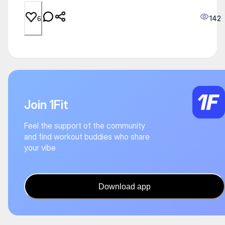
142
6
Join 1Fit
Feel the support of the community
and find workout buddies who share
your vibe
Download app