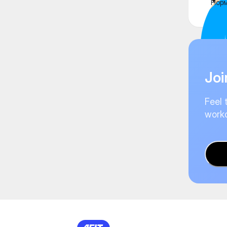
Нор
Joi
Feel 
worko