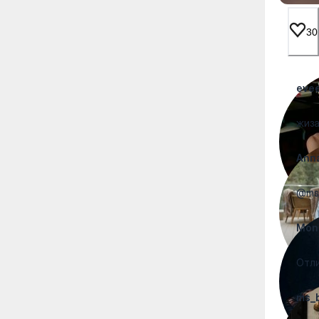
30
eveel
жиза
Ann
@ms_
Mon
Отли
ms_b