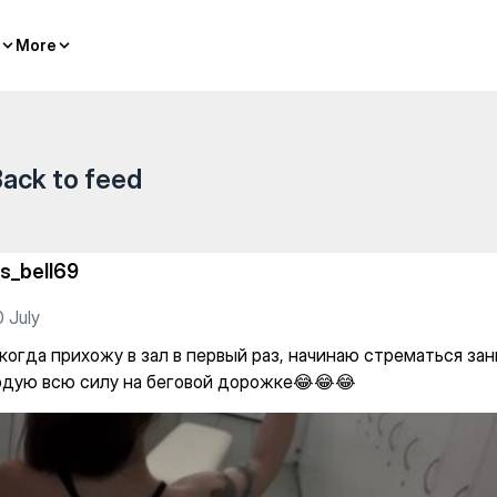
в первый раз, начинаю стрем
More
More
ack to feed
s_bell69
 July
 когда прихожу в зал в первый раз, начинаю стрематься за
одую всю силу на беговой дорожке😂😂😂