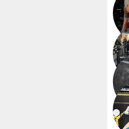
Да э
Посм
ErM
Это 
SKC
Я в 
272.
🤣
Ellip