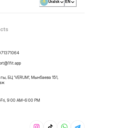
Uralsk
EN
cts
071371064
ort@1fit.app
ты, БЦ 'VERUM', Мынбаева 151,
таж
Fri, 9:00 AM–6:00 PM