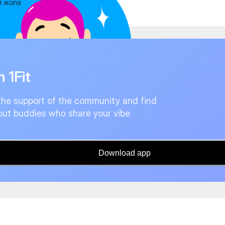
м жопа
n 1Fit
the support of the community and find
ut buddies who share your vibe
Download app