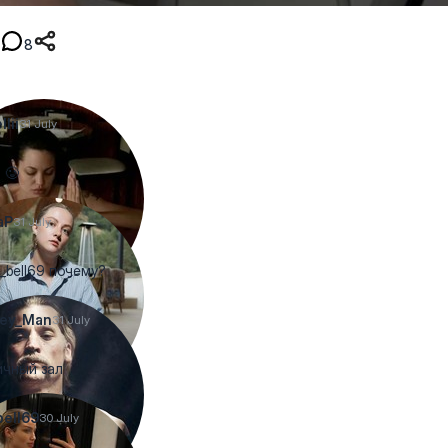
8
lii
31 July
 🥲
aP
31 July
bell69 почему?
ey_Man
31 July
чный зал
ell69
30 July