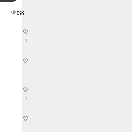
599
1
1