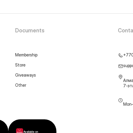
Documents
Conta
Membership
+77
Store
supp
Giveaways
Алма
Other
7-э
Mon–
Available on