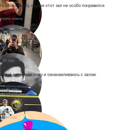
то Mind of body, но мне этот зал не особо понравился
отреть ответы
ad
30 July
Mind of Body ?)
M
30 July
первый раз в зале хожу и ознакамливаюсь с залом
1fit
30 July
sis
30 July