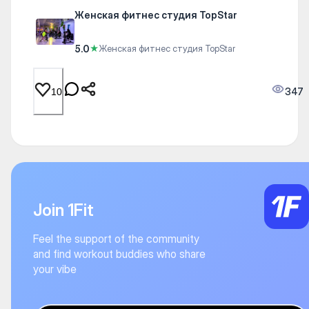
Женская фитнес студия TopStar
5.0
★
Женская фитнес студия TopStar
347
10
Join 1Fit
Feel the support of the community
and find workout buddies who share
your vibe