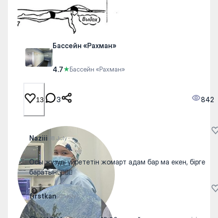
Бассейн «Рахман»
4.7
★
Бассейн «Рахман»
3
842
13
Naziii
28 July
Осы жүзуді үйрететін жомарт адам бар ма екен, бірге
баратын😮‍💨😮‍💨
firstkan
22 July