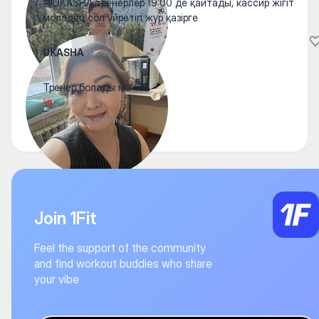
@UKASHA тренерлер 19:00 де қайтады, кассир жігіт
моладец сол үйретіп жүр қазірге
UKASHA
22 July
Тренер болады ма ?
Посмотреть ответы
Join 1Fit
Feel the support of the community
and find workout buddies who share
your vibe