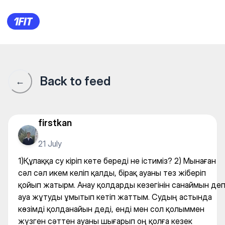
Бассейн «Рахман» — Pool 2
Back to feed
←
firstkan
21 July
1)Құлаққа су кіріп кете береді не істиміз? 2) Мынаған
сәл сәл икем келіп қалды, бірақ ауаны тез жіберіп
қойып жатырм. Анау қолдарды кезегінін санаймын де
ауа жұтуды ұмытып кетіп жаттым. Судың астында
көзімді қолданайын деді, енді мен сол қолыммен
жүзген сәттен ауаны шығарып оң қолға кезек