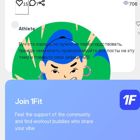
1
706
15
Athlete
21 July
1
Буч это хорошо, но нужно не переусердствовать,
прежде чем начать проанализируйте все посты на эту
тему и поверьте свои дефициты)))
Join 1Fit
Feel the support of the community
and find workout buddies who share
your vibe