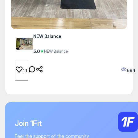
NEW Balance
5.0
★
NEW Balance
694
11
Join 1Fit
Feel the support of the community