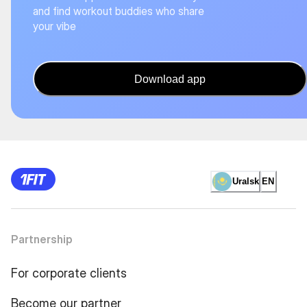
and find workout buddies who share
your vibe
Download app
Uralsk
EN
Partnership
For corporate clients
Become our partner