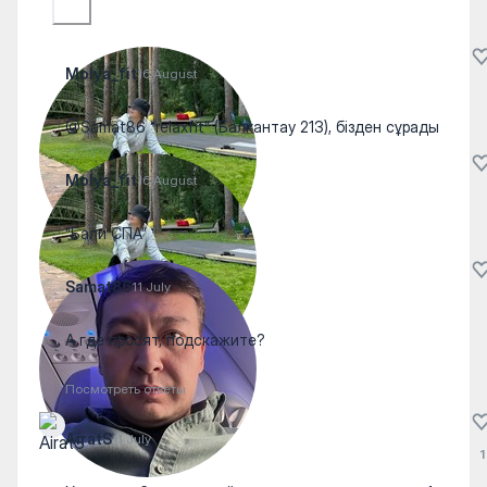
Molya_fit
16 August
@Samat86 “relaxfit” (Балкантау 213), бізден сұрады
Molya_fit
16 August
“Бали СПА”
Samat86
11 July
А где просят, подскажите?
Посмотреть ответы
AiratS
11 July
1