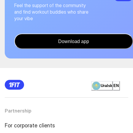
Feel the support of the community
and find workout buddies who share
your vibe
Download app
Uralsk
EN
Partnership
For corporate clients