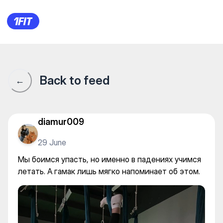
Мы боимся упасть, но именн
Back to feed
←
diamur009
29 June
Мы боимся упасть, но именно в падениях учимся
летать. А гамак лишь мягко напоминает об этом.