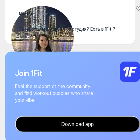
Madina..
30 June
Здравствуйте, какая это студия? Есть в 1Fit ?
Join 1Fit
Feel the support of the community
and find workout buddies who share
your vibe
Download app