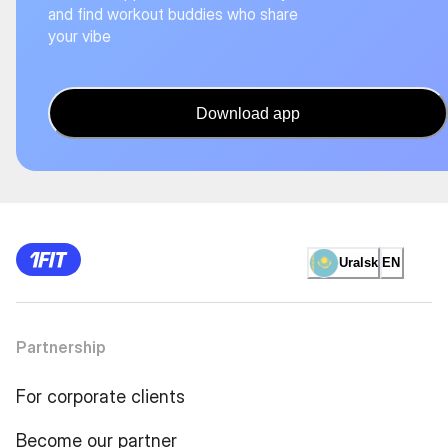
and find workout buddies who share
your vibe
Download app
Uralsk
EN
Partnership
For corporate clients
Become our partner