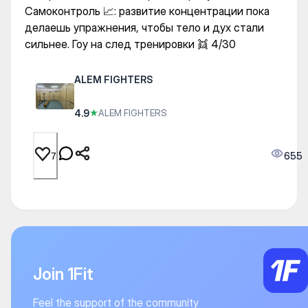
Самоконтроль 📈: развитие концентрации пока
делаешь упражнения, чтобы тело и дух стали
сильнее. Гоу на след тренировки 👯 4/30
ALEM FIGHTERS
4.9
★
ALEM FIGHTERS
655
7
Join 1Fit
Feel the support of the community