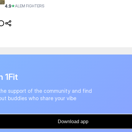
4.9
★
ALEM FIGHTERS
n 1Fit
the support of the community and find
ut buddies who share your vibe
Download app