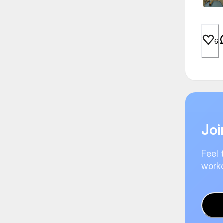
6
Joi
Feel 
worko