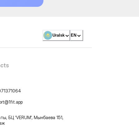
Uralsk
EN
cts
071371064
ort@1fit.app
ты, БЦ 'VERUM', Мынбаева 151,
таж