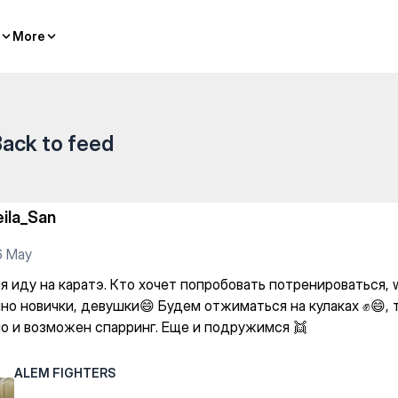
s
More
More
ack to feed
eila_San
6 May
я иду на каратэ. Кто хочет попробовать потренироваться, 
но новички, девушки😄 Будем отжиматься на кулаках ✊😄, 
ло и возможен спарринг. Еще и подружимся 👯
ALEM FIGHTERS