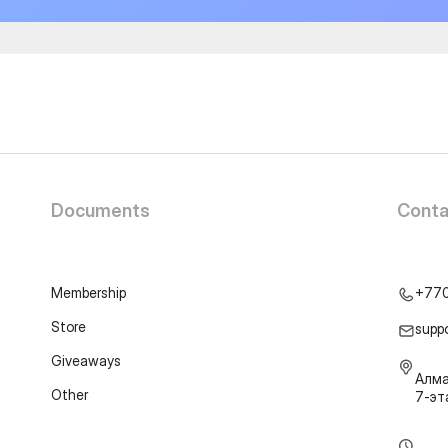
Documents
Conta
Membership
+77
Store
supp
Giveaways
Алма
Other
7-э