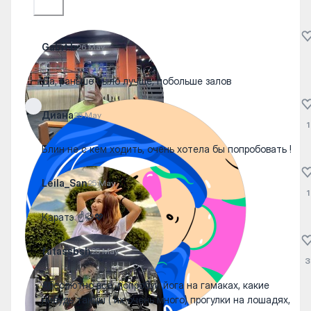
Gabit.b
26 May
Да, раньше было лучше, побольше залов
Диана
25 May
1
Блин не с кем ходить, очень хотела бы попробовать !
Leila_San
25 May
1
Каратэ ☝️🥋💖
fatassbsh
25 May
3
Абсолютно все, попробуй йога на гамаках, какие
нибудь танцы ( их очень много) прогулки на лошадях,