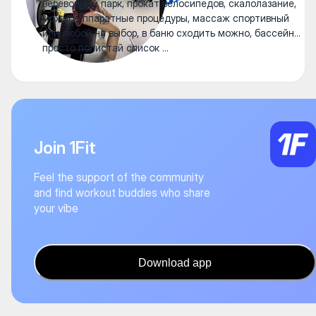
веревочный парк, прокат велосипедов, скалолазание,
можно аппаратные процедуры, массаж спортивный
или любой на выбор, в баню сходить можно, бассейн…
просто полистай список …
Join 1Fit
Feel the support of the community
and find workout buddies who share
your vibe
Download app