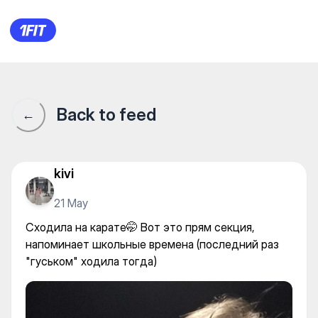
Сходила на карате🤭 Вот эт
Back to feed
←
kivi
21 May
Сходила на карате🤭 Вот это прям секция,
напоминает школьные времена (последний раз
"гуськом" ходила тогда)