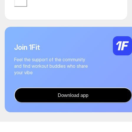
Join 1Fit
Feel the support of the community
and find workout buddies who share
your vibe
Download app