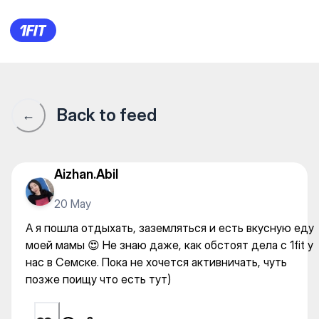
А я пошла отдыхать, заземля
Back to feed
←
Aizhan.Abil
20 May
А я пошла отдыхать, заземляться и есть вкусную еду
моей мамы 😍 Не знаю даже, как обстоят дела с 1fit у
нас в Семске. Пока не хочется активничать, чуть
позже поищу что есть тут)