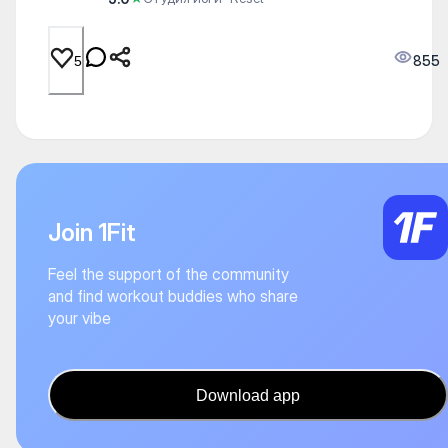
855
5
Join 1Fit
Feel the support of the community
and find workout buddies who share
your vibe
Download app