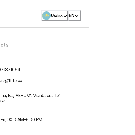
Uralsk
EN
cts
071371064
ort@1fit.app
ты, БЦ 'VERUM', Мынбаева 151,
таж
Fri, 9:00 AM–6:00 PM