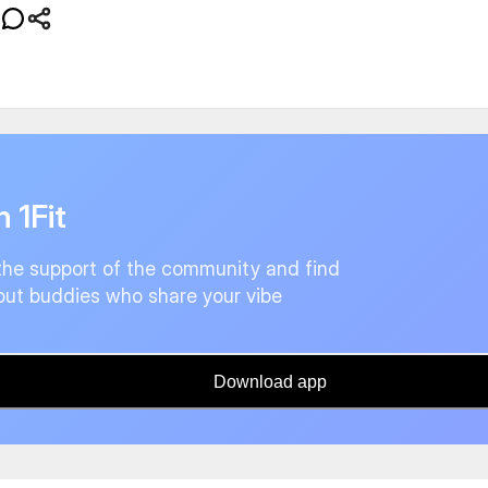
n 1Fit
the support of the community and find
ut buddies who share your vibe
Download app