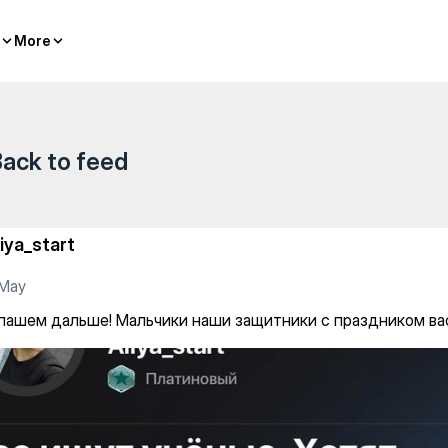
ики наши защитники с празд
More
More
ack to feed
liya_start
 May
 пашем дальше! Мальчики наши защитники с праздником ва