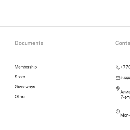
Documents
Conta
Membership
+77
Store
supp
Giveaways
Алма
Other
7-э
Mon–