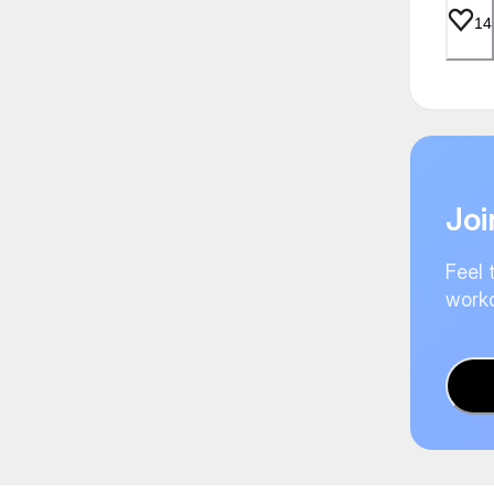
14
Joi
Feel 
worko