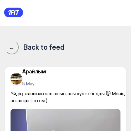
Үйдің жанынан зал ашылғаны
Back to feed
←
Арайлым
5 May
Үйдің жанынан зал ашылғаны күшті болды 😻 Менің
алғашқы фотом )