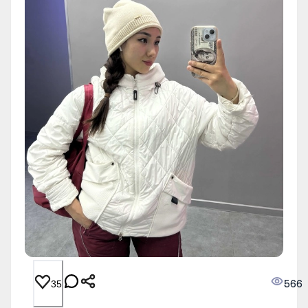
566
35