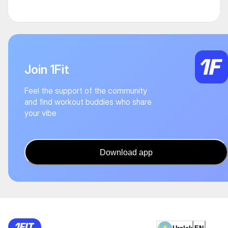
Join 1Fit
Feel the support of the community
and find workout buddies who share
your vibe
Download app