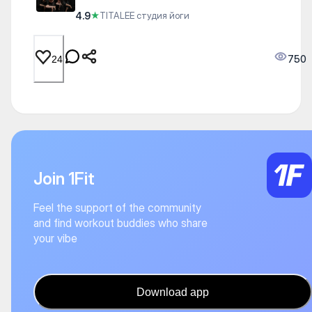
4.9
★
TITALEE студия йоги
750
24
Join 1Fit
Feel the support of the community
and find workout buddies who share
your vibe
Download app