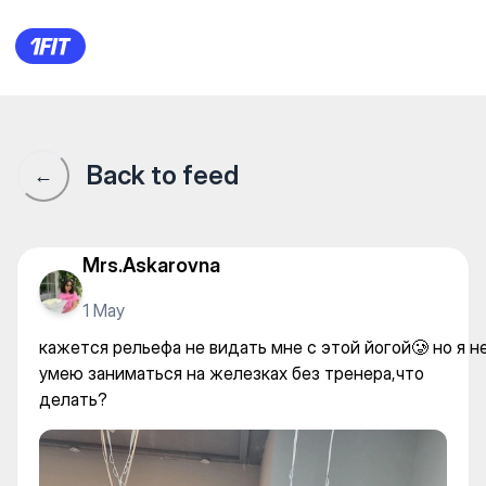
TITALEE студия йоги (Улы Д
Back to feed
←
Mrs.Askarovna
1 May
кажется рельефа не видать мне с этой йогой🥲 но я н
умею заниматься на железках без тренера,что
делать?