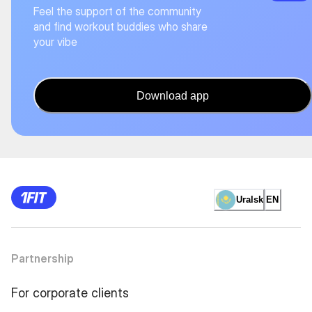
Feel the support of the community
and find workout buddies who share
your vibe
Download app
Uralsk
EN
Partnership
For corporate clients