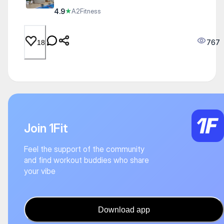
4.9
★
A2Fitness
767
18
Join 1Fit
Feel the support of the community
and find workout buddies who share
your vibe
Download app