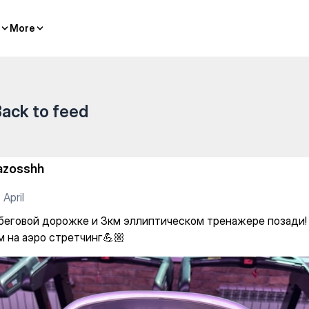
анова — Individual classes
More
More
ack to feed
azosshh
 April
 беговой дорожке и 3км эллиптическом тренажере позади!
м на аэро стретчинг💪🏼