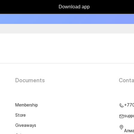
Download app
Documents
Conta
Membership
+77
Store
supp
Giveaways
Алма