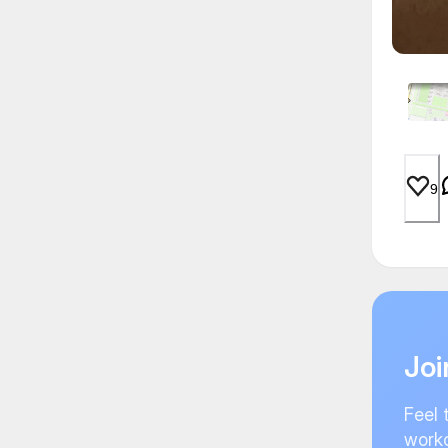
9
Joi
Feel 
worko