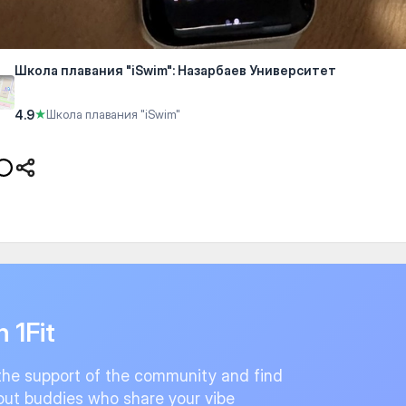
Школа плавания "iSwim": Назарбаев Университет
4.9
★
Школа плавания "iSwim"
n 1Fit
the support of the community and find
ut buddies who share your vibe