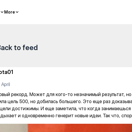
зарбаев Университет — Water
More
More
ack to feed
ota01
 April
рвый рекорд. Может для кого-то незначимый результат, но
ила цель 500, но добилась большего. Это еще раз доказыва
цели достижимы. И еще заметила, что когда занимаешься
дыхает и одновременно генерит новые идеи. Так что, спорт