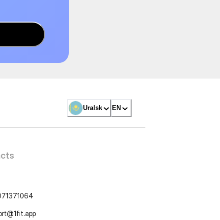
Uralsk
EN
cts
071371064
ort@1fit.app