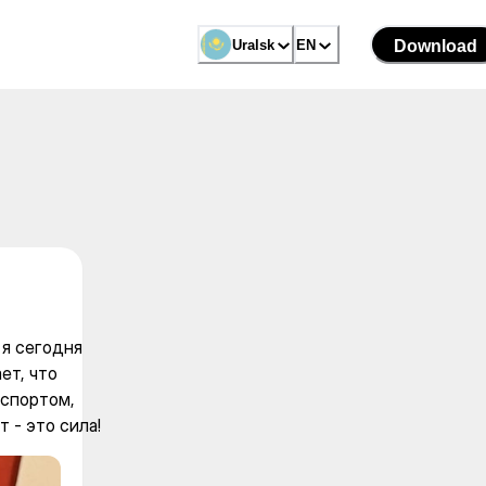
 sports
Uralsk
Uralsk
EN
EN
Download
Download
 я сегодня
ет, что
 спортом,
 - это сила!