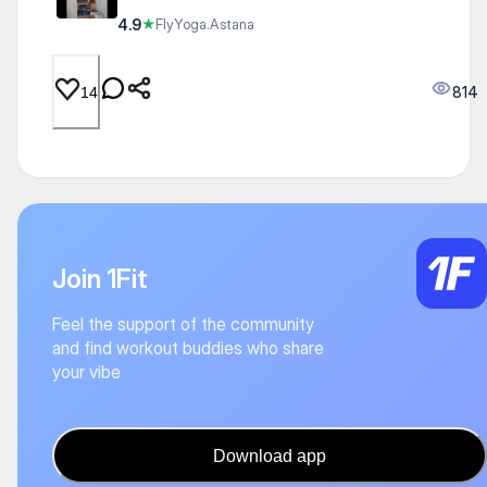
4.9
★
FlyYoga.Astana
814
14
Join 1Fit
Feel the support of the community
and find workout buddies who share
your vibe
Download app