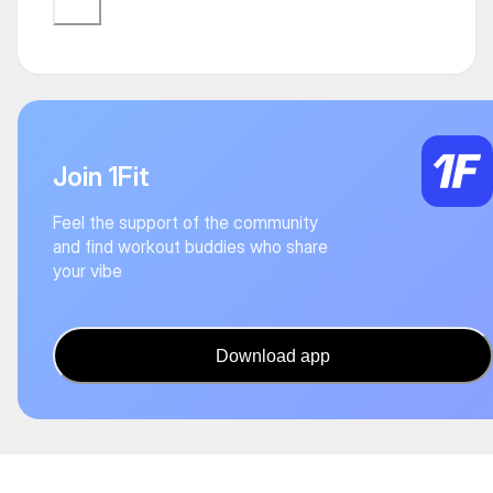
Join 1Fit
Feel the support of the community
and find workout buddies who share
your vibe
Download app