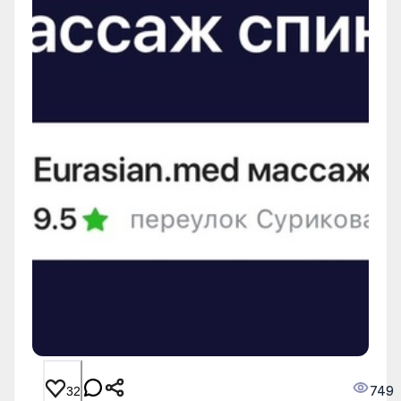
749
32