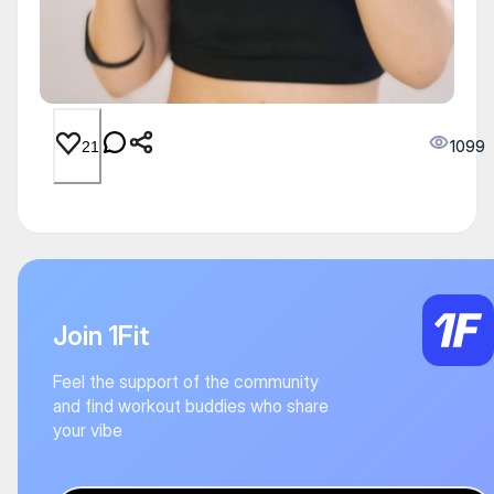
1099
21
Join 1Fit
Feel the support of the community
and find workout buddies who share
your vibe