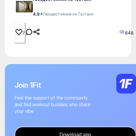
4.9
★
Гвоздестояние на Тастаке
648
7
Join 1Fit
Feel the support of the community
and find workout buddies who share
your vibe
Download app