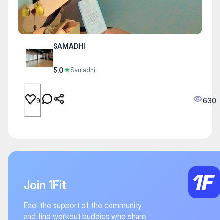
SAMADHI
5.0
★
Samadhi
630
9
Join 1Fit
Feel the support of the community
and find workout buddies who share