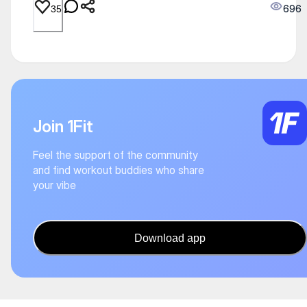
696
35
Join 1Fit
Feel the support of the community
and find workout buddies who share
your vibe
Download app