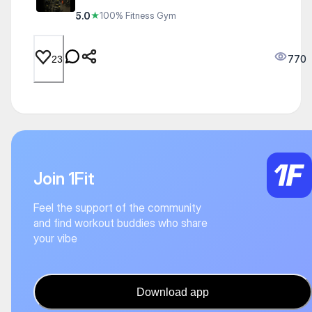
5.0
★
100% Fitness Gym
770
23
Join 1Fit
Feel the support of the community
and find workout buddies who share
your vibe
Download app