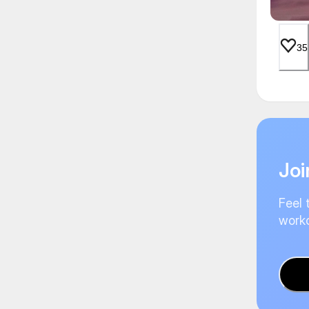
35
Joi
Feel 
worko