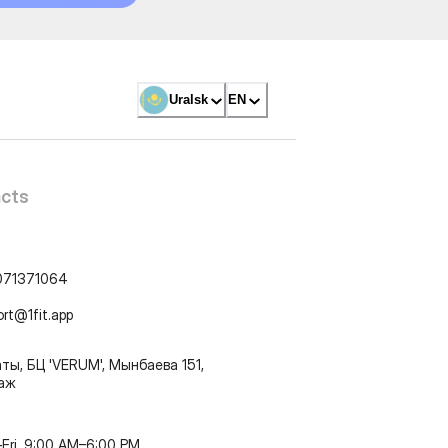
Uralsk
EN
cts
071371064
ort@1fit.app
ты, БЦ 'VERUM', Мынбаева 151,
таж
Fri, 9:00 AM–6:00 PM