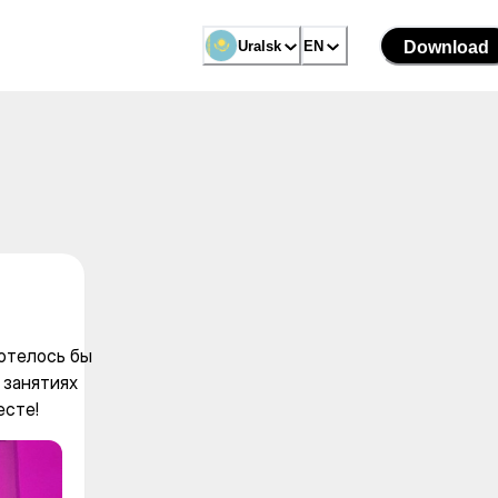
ртзал! Хотелось бы найти ед
Uralsk
Uralsk
EN
EN
Download
Download
Хотелось бы
 занятиях
есте!