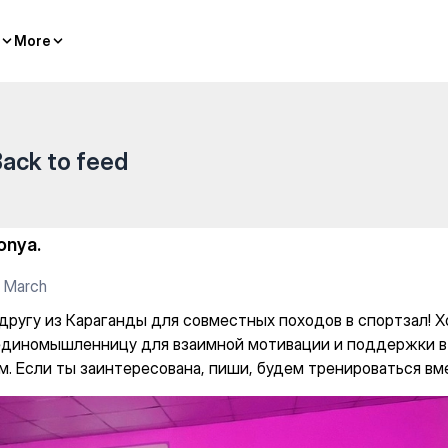
ля совместных походов в спо
More
More
ack to feed
onya.
 March
другу из Караганды для совместных походов в спортзал! 
единомышленницу для взаимной мотивации и поддержки в
м. Если ты заинтересована, пиши, будем тренироваться вм