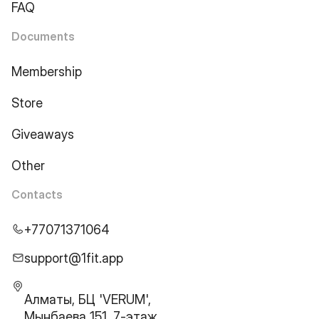
FAQ
Documents
Membership
Store
Giveaways
Other
Contacts
+77071371064
support@1fit.app
Алматы, БЦ 'VERUM',
Мынбаева 151, 7-этаж