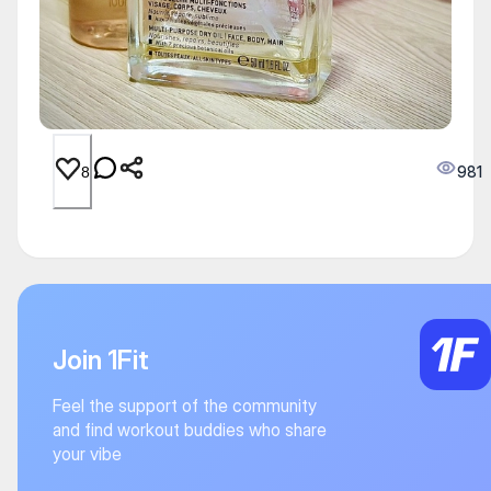
981
8
Join 1Fit
Feel the support of the community
and find workout buddies who share
your vibe