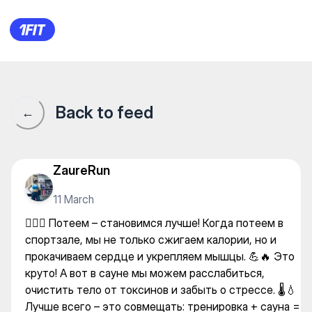
🏋️‍♂️💦 Потеем – становимся
Back to feed
←
ZaureRun
11 March
🏋️‍♂️💦 Потеем – становимся лучше! Когда потеем в
спортзале, мы не только сжигаем калории, но и
прокачиваем сердце и укрепляем мышцы. 💪🔥 Это
круто! А вот в сауне мы можем расслабиться,
очистить тело от токсинов и забыть о стрессе. 🌡️💧
Лучше всего – это совмещать: тренировка + сауна =