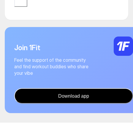
Join 1Fit
Feel the support of the community
and find workout buddies who share
your vibe
Download app