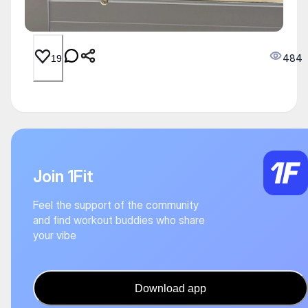
484
19
Join 1Fit
Feel the support of the community
and find workout buddies who share
your vibe
Download app