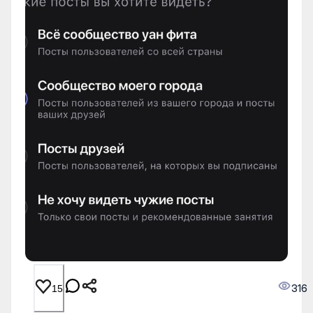
316
15