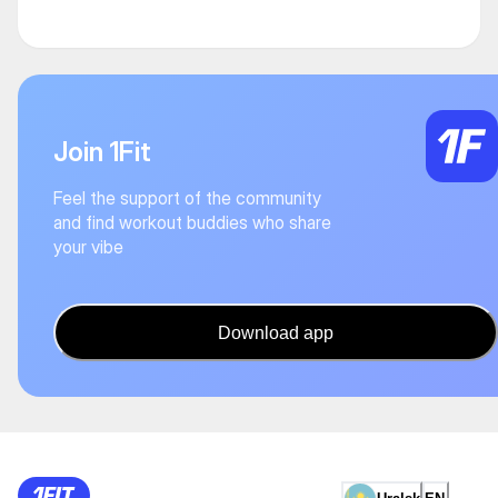
Join 1Fit
Feel the support of the community
and find workout buddies who share
your vibe
Download app