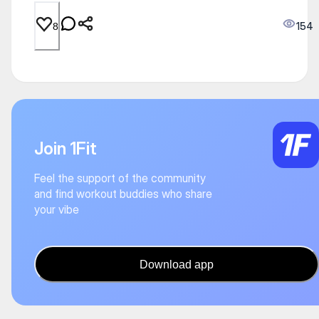
154
8
Join 1Fit
Feel the support of the community
and find workout buddies who share
your vibe
Download app