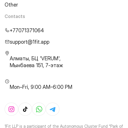
Other
Contacts
+77071371064
support@1fit.app
Алматы, БЦ 'VERUM',
Мынбаева 151, 7-этаж
Mon–Fri, 9:00 AM–6:00 PM
1Fit LLP is a participant of the Autonomous Cluster Fund “Park of