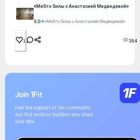
«МеSто Sилы с Анастасией Медведевой»
5.0
★
«МеSто Sилы с Анастасией Медведевой»
354
1
Join 1Fit
Feel the support of the community
and find workout buddies who share
your vibe