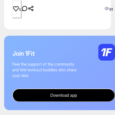
91
5
Join 1Fit
Feel the support of the community
and find workout buddies who share
your vibe
Download app