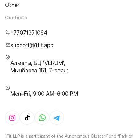
Other
Contacts
+77071371064
support@1fit.app
Алматы, БЦ 'VERUM',
Мынбаева 151, 7-этаж
Mon–Fri, 9:00 AM–6:00 PM
1Fit LLP is a participant of the Autonomous Cluster Fund “Park of