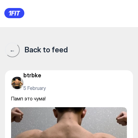
Памп это чума!
Back to feed
←
btrbke
5 February
Памп это чума!